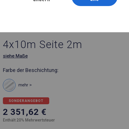
Artikelnummer 360617
4x10 m Ganzjähriges
Catering-Zelt
4x10m Seite 2m
siehe Maße
Farbe der Beschichtung:
mehr >
SONDERANGEBOT
2 351,62
€
Enthält 20% Mehrwertsteuer