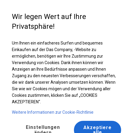
Kaufunterstützung
+49 35 817 283 011
Wir legen Wert auf Ihre
Privatsphäre!
Ganzjähriges Catering-Zelt | 4x10 m
Laden Sie das PDF -Angebot herunter
Um Ihnen ein einfacheres Surfen und bequemes
Einkaufen auf der Das Company, -Website zu
ermöglichen, benötigen wir Ihre Zustimmung zur
Verwendung von Cookies. Dank ihnen können wir
Anzeigen an Ihre Bedürfnisse anpassen und Ihnen
Zugang zu den neuesten Verbesserungen verschaffen,
die wir dank unserer Analysen umsetzen können. Wenn
Sie wie wir Cookies mögen und der Verwendung aller
Cookies zustimmen, klicken Sie auf „COOKIES
AKZEPTIEREN“.
Weitere Informationen zur Cookie-Richtlinie
Einstellungen
Akzeptiere
alle
ändern