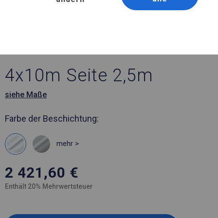
Artikelnummer 482059
4x10 m Ganzjährig
geöffnete Zelthalle
4x10m Seite 2,5m
siehe Maße
Farbe der Beschichtung:
mehr >
2 421,60
€
Enthält 20% Mehrwertsteuer