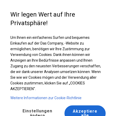
Kaufunterstützung
+49 35 817 283 011
Wir legen Wert auf Ihre
Privatsphäre!
Ganzjährig geöffnete Zelthalle | 4x10 m
Laden Sie das PDF -Angebot herunter
Um Ihnen ein einfacheres Surfen und bequemes
Einkaufen auf der Das Company, -Website zu
ermöglichen, benötigen wir Ihre Zustimmung zur
Verwendung von Cookies. Dank ihnen können wir
Anzeigen an Ihre Bedürfnisse anpassen und Ihnen
Zugang zu den neuesten Verbesserungen verschaffen,
die wir dank unserer Analysen umsetzen können. Wenn
Sie wie wir Cookies mögen und der Verwendung aller
Cookies zustimmen, klicken Sie auf „COOKIES
AKZEPTIEREN“.
Weitere Informationen zur Cookie-Richtlinie
Einstellungen
Akzeptiere
alle
ändern