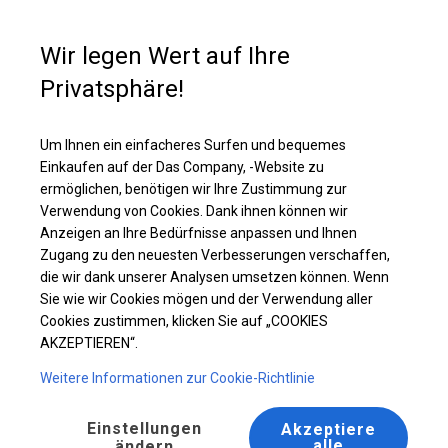
Kaufunterstützung
+49 35 817 283 011
Wir legen Wert auf Ihre
Privatsphäre!
Ganzjährig geöffnete Zelthalle | 4x10 m
Laden Sie das PDF -Angebot herunter
Um Ihnen ein einfacheres Surfen und bequemes
Einkaufen auf der Das Company, -Website zu
ermöglichen, benötigen wir Ihre Zustimmung zur
Verwendung von Cookies. Dank ihnen können wir
Anzeigen an Ihre Bedürfnisse anpassen und Ihnen
Zugang zu den neuesten Verbesserungen verschaffen,
die wir dank unserer Analysen umsetzen können. Wenn
Sie wie wir Cookies mögen und der Verwendung aller
Cookies zustimmen, klicken Sie auf „COOKIES
AKZEPTIEREN“.
Weitere Informationen zur Cookie-Richtlinie
Einstellungen
Akzeptiere
alle
ändern