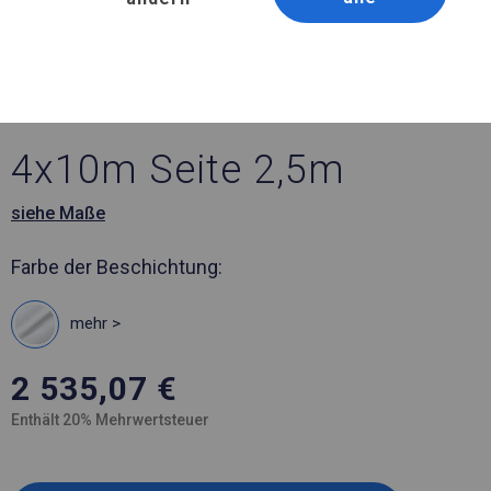
Artikelnummer 799338
4x10 m Ganzjährig
geöffnete Zelthalle
4x10m Seite 2,5m
siehe Maße
Farbe der Beschichtung:
mehr >
2 535,07
€
Enthält 20% Mehrwertsteuer