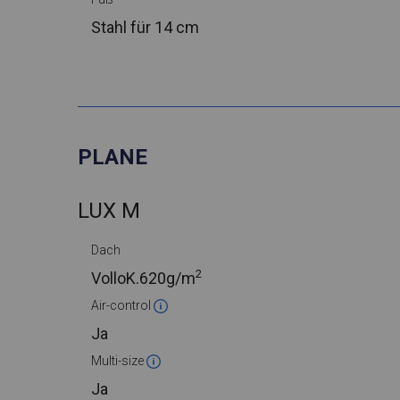
Stahl
für 14 cm
PLANE
LUX M
Dach
2
VolloK.
620g/m
Air-control
Ja
Multi-size
Ja