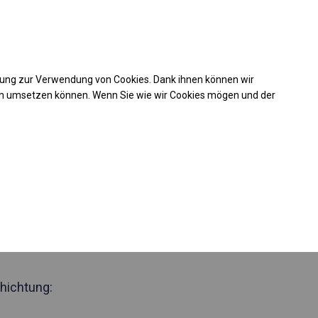
Kaufunterstützung
takt
+49 35 817 283 011
mung zur Verwendung von Cookies. Dank ihnen können wir
Laden Sie das PDF -Angebot herunter
en umsetzen können. Wenn Sie wie wir Cookies mögen und der
 441052
zjährig
Zelthalle
 Seite 2,5m
hichtung: