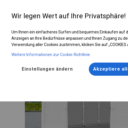
Entwer
Wir legen Wert auf Ihre Privatsphäre!
Um Ihnen ein einfacheres Surfen und bequemes Einkaufen auf d
Ganzjährig geöffnete Zelthalle | 4x10 m
Anzeigen an Ihre Bedürfnisse anpassen und Ihnen Zugang zu de
Verwendung aller Cookies zustimmen, klicken Sie auf „COOKIES
Weitere Informationen zur Cookie-Richtlinie
Einstellungen ändern
Akzeptiere al