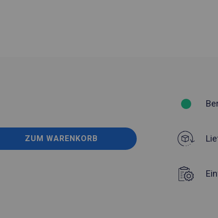
Be
Lie
ZUM WARENKORB
Ei