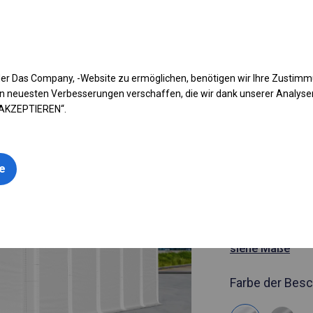
fen Sie Ihr Zelt
Anwendung
Arten von Planen
Kon
er Das Company, -Website zu ermöglichen, benötigen wir Ihre Zustim
n neuesten Verbesserungen verschaffen, die wir dank unserer Analys
 AKZEPTIEREN“.
Artikelnummer
4x10 m Gan
le
geöffnete 
4x10m
siehe Maße
Farbe der Besc