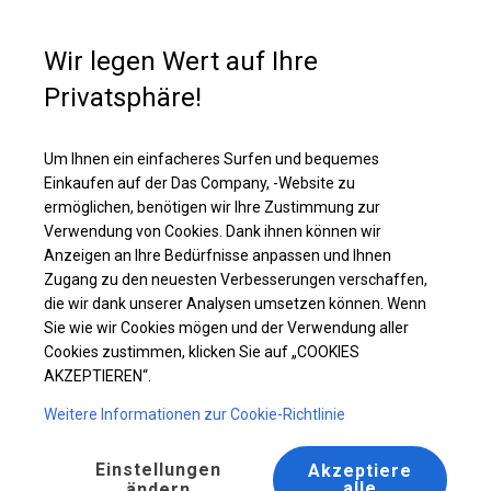
Kaufunterstützung
+49 35 817 283 011
Wir legen Wert auf Ihre
Privatsphäre!
Ganzjähriges Industriezelt | 4x10 m
Laden Sie das PDF -Angebot herunter
Um Ihnen ein einfacheres Surfen und bequemes
Einkaufen auf der Das Company, -Website zu
ermöglichen, benötigen wir Ihre Zustimmung zur
Verwendung von Cookies. Dank ihnen können wir
Anzeigen an Ihre Bedürfnisse anpassen und Ihnen
Zugang zu den neuesten Verbesserungen verschaffen,
die wir dank unserer Analysen umsetzen können. Wenn
Sie wie wir Cookies mögen und der Verwendung aller
Cookies zustimmen, klicken Sie auf „COOKIES
AKZEPTIEREN“.
Weitere Informationen zur Cookie-Richtlinie
Einstellungen
Akzeptiere
alle
ändern