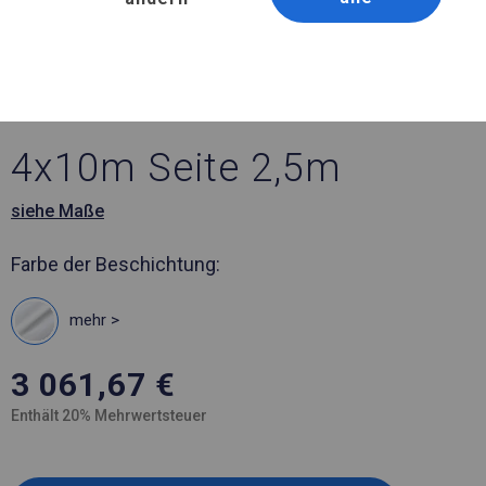
Artikelnummer 334836
4x10 m Ganzjähriges
Industriezelt
4x10m Seite 2,5m
siehe Maße
Farbe der Beschichtung:
mehr >
3 061,67
€
Enthält 20% Mehrwertsteuer