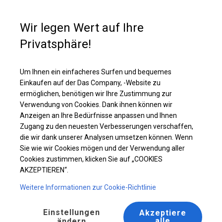
Kaufunterstützung
+49 35 817 283 011
Wir legen Wert auf Ihre
Privatsphäre!
Ganzjähriges Industriezelt | 4x10 m
Laden Sie das PDF -Angebot herunter
Um Ihnen ein einfacheres Surfen und bequemes
Einkaufen auf der Das Company, -Website zu
ermöglichen, benötigen wir Ihre Zustimmung zur
Verwendung von Cookies. Dank ihnen können wir
Anzeigen an Ihre Bedürfnisse anpassen und Ihnen
Zugang zu den neuesten Verbesserungen verschaffen,
die wir dank unserer Analysen umsetzen können. Wenn
Sie wie wir Cookies mögen und der Verwendung aller
Cookies zustimmen, klicken Sie auf „COOKIES
AKZEPTIEREN“.
Weitere Informationen zur Cookie-Richtlinie
Einstellungen
Akzeptiere
alle
ändern