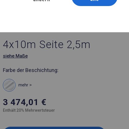
Artikelnummer 337060
4x10 m Ganzjähriges
Industriezelt
4x10m Seite 2,5m
siehe Maße
Farbe der Beschichtung:
mehr >
3 474,01
€
Enthält 20% Mehrwertsteuer