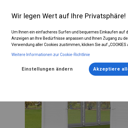
Entwer
Wir legen Wert auf Ihre Privatsphäre!
Um Ihnen ein einfacheres Surfen und bequemes Einkaufen auf d
Ganzjähriges Catering-Zelt | 4x10 m
Anzeigen an Ihre Bedürfnisse anpassen und Ihnen Zugang zu de
Verwendung aller Cookies zustimmen, klicken Sie auf „COOKIES
Weitere Informationen zur Cookie-Richtlinie
Einstellungen ändern
Akzeptiere al