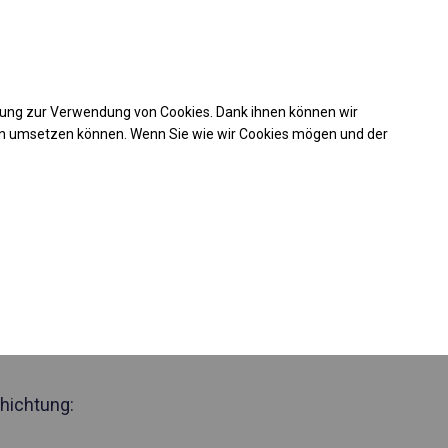
Kaufunterstützung
takt
+49 35 817 283 011
mung zur Verwendung von Cookies. Dank ihnen können wir
Laden Sie das PDF -Angebot herunter
en umsetzen können. Wenn Sie wie wir Cookies mögen und der
 197087
nzjähriges
elt
 Seite 3m
hichtung: