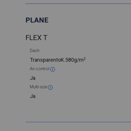
PLANE
FLEX T
Dach
2
TransparentoK.
580g/m
Air-control
Ja
Multi-size
Ja