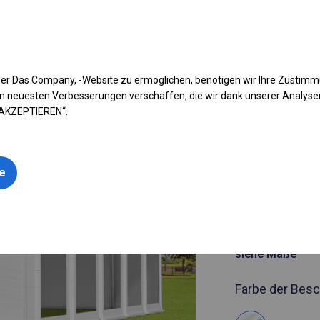
fen Sie Ihr Zelt
Anwendung
Arten von Planen
Kon
er Das Company, -Website zu ermöglichen, benötigen wir Ihre Zustim
n neuesten Verbesserungen verschaffen, die wir dank unserer Analys
 AKZEPTIEREN“.
Artikelnummer
4x10 m Ga
le
Catering-Z
4x10m
siehe Maße
Farbe der Besc