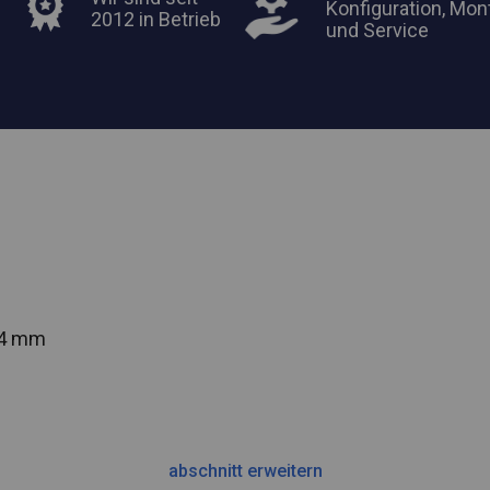
Konfiguration, Mon
2012 in Betrieb
und Service
54 mm
abschnitt erweitern