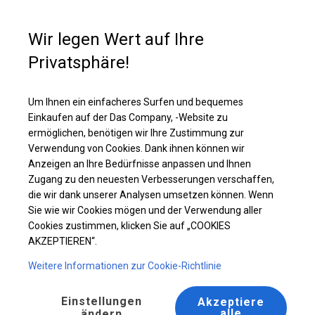
Kaufunterstützung
+49 35 817 283 011
Wir legen Wert auf Ihre
Privatsphäre!
Ganzjährig geöffnete Zelthalle | 4x10 m
Laden Sie das PDF -Angebot herunter
Um Ihnen ein einfacheres Surfen und bequemes
Einkaufen auf der Das Company, -Website zu
ermöglichen, benötigen wir Ihre Zustimmung zur
Verwendung von Cookies. Dank ihnen können wir
Anzeigen an Ihre Bedürfnisse anpassen und Ihnen
Zugang zu den neuesten Verbesserungen verschaffen,
die wir dank unserer Analysen umsetzen können. Wenn
Sie wie wir Cookies mögen und der Verwendung aller
Cookies zustimmen, klicken Sie auf „COOKIES
AKZEPTIEREN“.
Weitere Informationen zur Cookie-Richtlinie
Einstellungen
Akzeptiere
alle
ändern