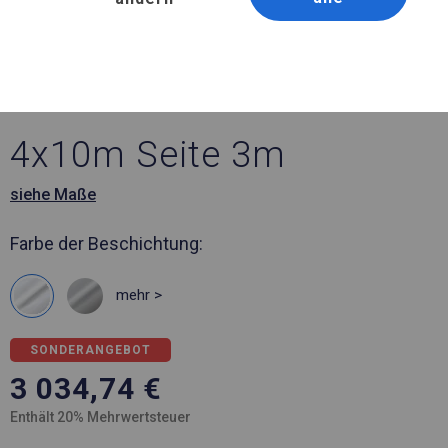
Artikelnummer 543359
4x10 m Ganzjährig
geöffnete Zelthalle
4x10m Seite 3m
siehe Maße
Farbe der Beschichtung:
mehr >
SONDERANGEBOT
3 034,74
€
Enthält 20% Mehrwertsteuer