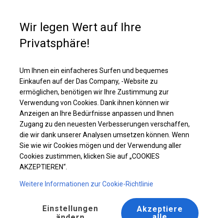
Kaufunterstützung
+49 35 817 283 011
Wir legen Wert auf Ihre
Privatsphäre!
Ganzjährig geöffnete Zelthalle | 4x12 m
Laden Sie das PDF -Angebot herunter
Um Ihnen ein einfacheres Surfen und bequemes
Einkaufen auf der Das Company, -Website zu
ermöglichen, benötigen wir Ihre Zustimmung zur
Verwendung von Cookies. Dank ihnen können wir
Anzeigen an Ihre Bedürfnisse anpassen und Ihnen
Zugang zu den neuesten Verbesserungen verschaffen,
die wir dank unserer Analysen umsetzen können. Wenn
Sie wie wir Cookies mögen und der Verwendung aller
Cookies zustimmen, klicken Sie auf „COOKIES
AKZEPTIEREN“.
Weitere Informationen zur Cookie-Richtlinie
Einstellungen
Akzeptiere
alle
ändern