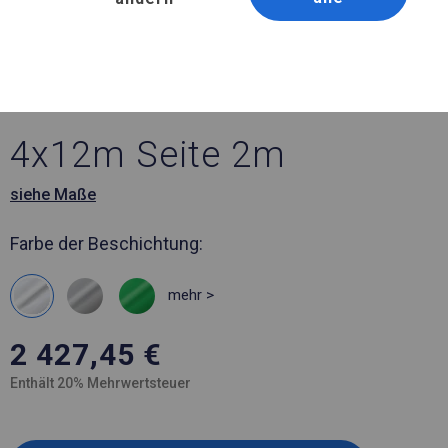
Artikelnummer 224640
4x12 m Ganzjährig
geöffnete Zelthalle
4x12m Seite 2m
siehe Maße
Farbe der Beschichtung:
mehr >
2 427,45
€
Enthält 20% Mehrwertsteuer