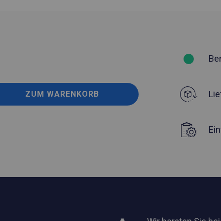
Be
Lie
ZUM WARENKORB
Ei