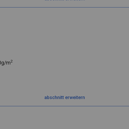
2
0g/m
abschnitt erweitern