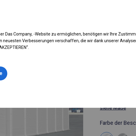
fen Sie Ihr Zelt
Anwendung
Arten von Planen
Kon
er Das Company, -Website zu ermöglichen, benötigen wir Ihre Zustim
n neuesten Verbesserungen verschaffen, die wir dank unserer Analys
 AKZEPTIEREN“.
Artikelnummer
4x12 m Gan
BESTSELLER
le
geöffnete 
4x12m
siehe Maße
Farbe der Besc