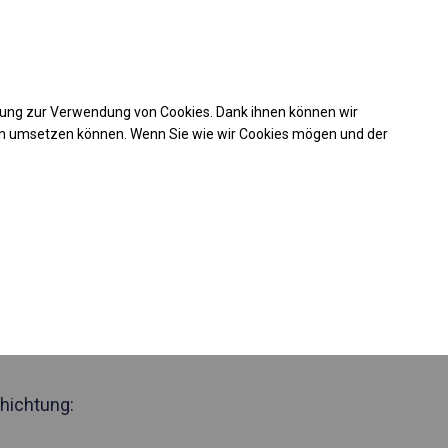
Kaufunterstützung
takt
+49 35 817 283 011
mung zur Verwendung von Cookies. Dank ihnen können wir
Laden Sie das PDF -Angebot herunter
en umsetzen können. Wenn Sie wie wir Cookies mögen und der
 446089
zjährig
Zelthalle
 Seite 2,5m
hichtung: