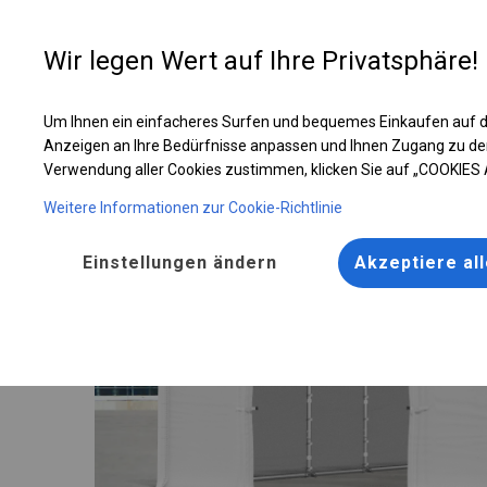
Entwer
Wir legen Wert auf Ihre Privatsphäre!
Um Ihnen ein einfacheres Surfen und bequemes Einkaufen auf d
Ganzjährig geöffnete Zelthalle | 4x12 m
Anzeigen an Ihre Bedürfnisse anpassen und Ihnen Zugang zu de
Verwendung aller Cookies zustimmen, klicken Sie auf „COOKIES
Weitere Informationen zur Cookie-Richtlinie
Einstellungen ändern
Akzeptiere al