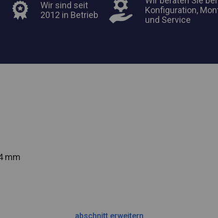
Wir beraten Sie bei
Wir sind seit
Konfiguration, Mon
2012 in Betrieb
und Service
54 mm
abschnitt erweitern