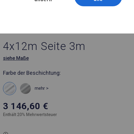
Artikelnummer 109459
4x12 m Ganzjähriges
Catering-Zelt
4x12m Seite 3m
siehe Maße
Farbe der Beschichtung:
mehr >
3 146,60
€
Enthält 20% Mehrwertsteuer