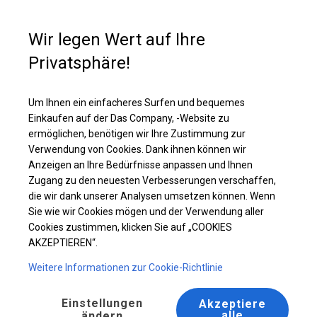
Kaufunterstützung
+49 35 817 283 011
Wir legen Wert auf Ihre
Privatsphäre!
Ganzjähriges Catering-Zelt | 4x12 m
Laden Sie das PDF -Angebot herunter
Um Ihnen ein einfacheres Surfen und bequemes
Einkaufen auf der Das Company, -Website zu
ermöglichen, benötigen wir Ihre Zustimmung zur
Verwendung von Cookies. Dank ihnen können wir
Anzeigen an Ihre Bedürfnisse anpassen und Ihnen
Zugang zu den neuesten Verbesserungen verschaffen,
die wir dank unserer Analysen umsetzen können. Wenn
Sie wie wir Cookies mögen und der Verwendung aller
Cookies zustimmen, klicken Sie auf „COOKIES
AKZEPTIEREN“.
Weitere Informationen zur Cookie-Richtlinie
Einstellungen
Akzeptiere
alle
ändern