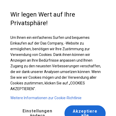
Kaufunterstützung
+49 35 817 283 011
Wir legen Wert auf Ihre
Privatsphäre!
Verstärktes Partyzelt | 5x6 m
Laden Sie das PDF -Angebot herunter
Um Ihnen ein einfacheres Surfen und bequemes
Einkaufen auf der Das Company, -Website zu
ermöglichen, benötigen wir Ihre Zustimmung zur
Verwendung von Cookies. Dank ihnen können wir
Anzeigen an Ihre Bedürfnisse anpassen und Ihnen
BESTSELLER
Zugang zu den neuesten Verbesserungen verschaffen,
die wir dank unserer Analysen umsetzen können. Wenn
Sie wie wir Cookies mögen und der Verwendung aller
Cookies zustimmen, klicken Sie auf „COOKIES
AKZEPTIEREN“.
Weitere Informationen zur Cookie-Richtlinie
Einstellungen
Akzeptiere
alle
ändern