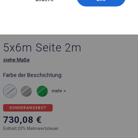
Artikelnummer 45378
5x6 m Verstärktes
Partyzelt
5x6m Seite 2m
siehe Maße
Farbe der Beschichtung:
mehr >
SONDERANGEBOT
730,08
€
Enthält 20% Mehrwertsteuer