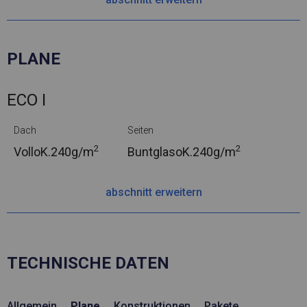
PLANE
ECO I
Dach
Seiten
2
2
VolloK.
240g/m
BuntglasoK.
240g/m
abschnitt erweitern
TECHNISCHE DATEN
Allgemein
Plane
Konstruktionen
Pakete