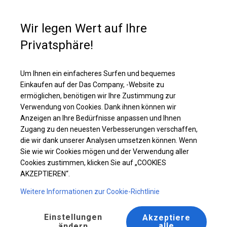
Kaufunterstützung
+49 35 817 283 011
Wir legen Wert auf Ihre
Privatsphäre!
Solides Gartenzelt | 5x8 m
Laden Sie das PDF -Angebot herunter
Um Ihnen ein einfacheres Surfen und bequemes
Einkaufen auf der Das Company, -Website zu
ermöglichen, benötigen wir Ihre Zustimmung zur
Verwendung von Cookies. Dank ihnen können wir
Anzeigen an Ihre Bedürfnisse anpassen und Ihnen
BESTSELLER
Zugang zu den neuesten Verbesserungen verschaffen,
die wir dank unserer Analysen umsetzen können. Wenn
Sie wie wir Cookies mögen und der Verwendung aller
Cookies zustimmen, klicken Sie auf „COOKIES
AKZEPTIEREN“.
Weitere Informationen zur Cookie-Richtlinie
Einstellungen
Akzeptiere
alle
ändern