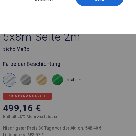
Artikelnummer 3302
5x8 m Solides Gartenzelt
5x8m Seite 2m
siehe Maße
Farbe der Beschichtung:
mehr >
SONDERANGEBOT
499,16
€
Enthält 20% Mehrwertsteuer
Niedrigster Preis 30 Tage vor der Aktion: 548,40 €
Listenpreis: 683,57 €