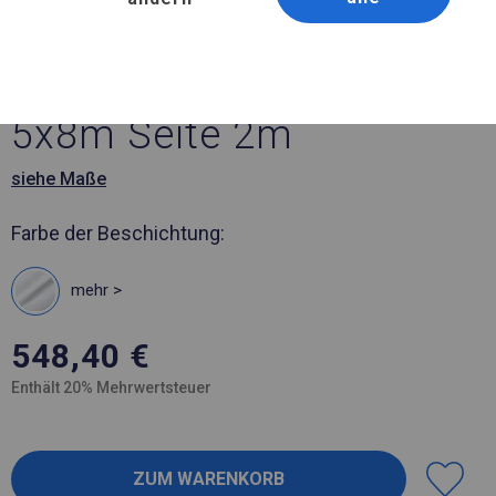
Artikelnummer 771234
5x8 m Solides Gartenzelt
5x8m Seite 2m
siehe Maße
Farbe der Beschichtung:
mehr >
548,40
€
Enthält 20% Mehrwertsteuer