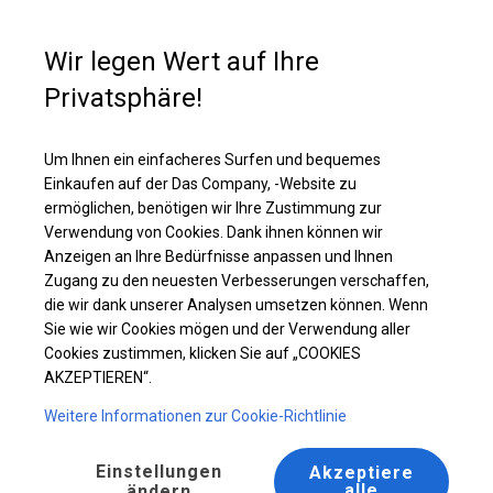
Kaufunterstützung
+49 35 817 283 011
Wir legen Wert auf Ihre
Privatsphäre!
Solides Gartenzelt | 5x8 m
Laden Sie das PDF -Angebot herunter
Um Ihnen ein einfacheres Surfen und bequemes
Einkaufen auf der Das Company, -Website zu
ermöglichen, benötigen wir Ihre Zustimmung zur
Verwendung von Cookies. Dank ihnen können wir
Anzeigen an Ihre Bedürfnisse anpassen und Ihnen
BESTSELLER
Zugang zu den neuesten Verbesserungen verschaffen,
die wir dank unserer Analysen umsetzen können. Wenn
Sie wie wir Cookies mögen und der Verwendung aller
Cookies zustimmen, klicken Sie auf „COOKIES
AKZEPTIEREN“.
Weitere Informationen zur Cookie-Richtlinie
Einstellungen
Akzeptiere
alle
ändern