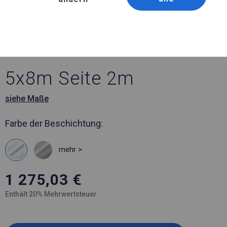
Artikelnummer 589438
5x8 m Solides Lager- und
Garagenzelt
5x8m Seite 2m
siehe Maße
Farbe der Beschichtung:
mehr >
1 275,03
€
Enthält 20% Mehrwertsteuer