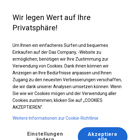
Kaufunterstützung
+49 35 817 283 011
Wir legen Wert auf Ihre
Privatsphäre!
Solides Lager- und Garagenzelt | 5x8 m
Laden Sie das PDF -Angebot herunter
Um Ihnen ein einfacheres Surfen und bequemes
Einkaufen auf der Das Company, -Website zu
ermöglichen, benötigen wir Ihre Zustimmung zur
Verwendung von Cookies. Dank ihnen können wir
Anzeigen an Ihre Bedürfnisse anpassen und Ihnen
Zugang zu den neuesten Verbesserungen verschaffen,
die wir dank unserer Analysen umsetzen können. Wenn
Sie wie wir Cookies mögen und der Verwendung aller
Cookies zustimmen, klicken Sie auf „COOKIES
AKZEPTIEREN“.
Weitere Informationen zur Cookie-Richtlinie
Einstellungen
Akzeptiere
alle
ändern