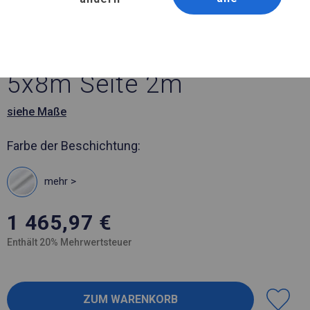
Artikelnummer 972745
5x8 m Solides Partyzelt
5x8m Seite 2m
siehe Maße
Farbe der Beschichtung:
mehr >
1 465,97
€
Enthält 20% Mehrwertsteuer