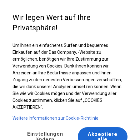
Kaufunterstützung
+49 35 817 283 011
Wir legen Wert auf Ihre
Privatsphäre!
Solides Partyzelt | 5x8 m
Laden Sie das PDF -Angebot herunter
Um Ihnen ein einfacheres Surfen und bequemes
Einkaufen auf der Das Company, -Website zu
ermöglichen, benötigen wir Ihre Zustimmung zur
Verwendung von Cookies. Dank ihnen können wir
Anzeigen an Ihre Bedürfnisse anpassen und Ihnen
Zugang zu den neuesten Verbesserungen verschaffen,
die wir dank unserer Analysen umsetzen können. Wenn
Sie wie wir Cookies mögen und der Verwendung aller
Cookies zustimmen, klicken Sie auf „COOKIES
AKZEPTIEREN“.
Weitere Informationen zur Cookie-Richtlinie
Einstellungen
Akzeptiere
alle
ändern