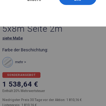
Artikelnummer 357603
5x8 m Solides Partyzelt
5x8m Seite 2m
siehe Maße
Farbe der Beschichtung:
mehr >
SONDERANGEBOT
1 538,64
€
Enthält 20% Mehrwertsteuer
Niedrigster Preis 30 Tage vor der Aktion: 1 810,16 €
Listenpreis: 1 810,16 €