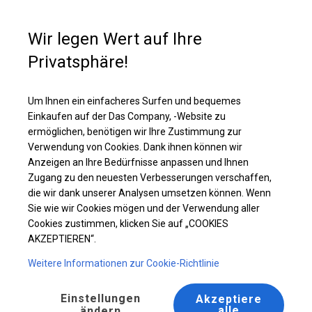
Kaufunterstützung
+49 35 817 283 011
Wir legen Wert auf Ihre
Privatsphäre!
Solides Partyzelt | 5x8 m
Laden Sie das PDF -Angebot herunter
Um Ihnen ein einfacheres Surfen und bequemes
Einkaufen auf der Das Company, -Website zu
ermöglichen, benötigen wir Ihre Zustimmung zur
Verwendung von Cookies. Dank ihnen können wir
Anzeigen an Ihre Bedürfnisse anpassen und Ihnen
Zugang zu den neuesten Verbesserungen verschaffen,
die wir dank unserer Analysen umsetzen können. Wenn
Sie wie wir Cookies mögen und der Verwendung aller
Cookies zustimmen, klicken Sie auf „COOKIES
AKZEPTIEREN“.
Weitere Informationen zur Cookie-Richtlinie
Einstellungen
Akzeptiere
alle
ändern