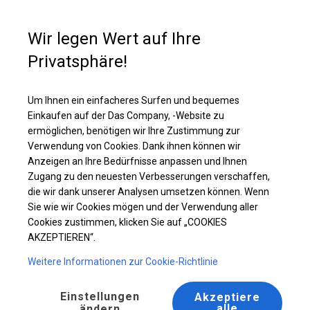
Kaufunterstützung
+49 35 817 283 011
Wir legen Wert auf Ihre
Privatsphäre!
Robustes Werkstattzelt | 5x8 m
Laden Sie das PDF -Angebot herunter
Um Ihnen ein einfacheres Surfen und bequemes
Einkaufen auf der Das Company, -Website zu
ermöglichen, benötigen wir Ihre Zustimmung zur
Verwendung von Cookies. Dank ihnen können wir
Anzeigen an Ihre Bedürfnisse anpassen und Ihnen
Zugang zu den neuesten Verbesserungen verschaffen,
die wir dank unserer Analysen umsetzen können. Wenn
Sie wie wir Cookies mögen und der Verwendung aller
Cookies zustimmen, klicken Sie auf „COOKIES
AKZEPTIEREN“.
Weitere Informationen zur Cookie-Richtlinie
Einstellungen
Akzeptiere
alle
ändern