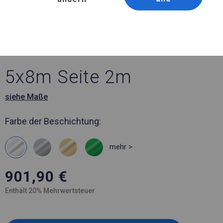
Artikelnummer 12862
5x8 m Robustes
Werkstattzelt
5x8m Seite 2m
siehe Maße
Farbe der Beschichtung:
mehr >
901,90
€
Enthält 20% Mehrwertsteuer