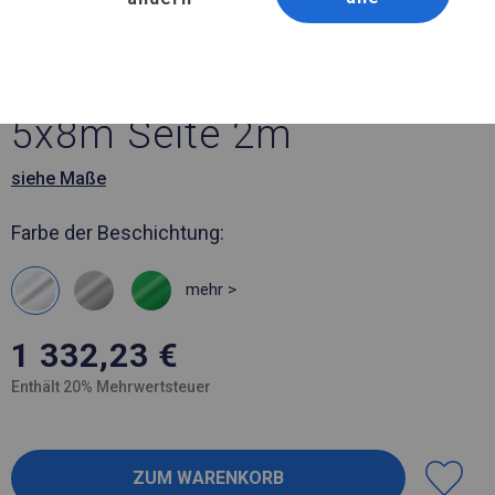
Artikelnummer 216211
5x8 m Robustes Lagerzelt
5x8m Seite 2m
siehe Maße
Farbe der Beschichtung:
mehr >
1 332,23
€
Enthält 20% Mehrwertsteuer