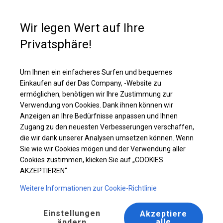
Kaufunterstützung
+49 35 817 283 011
Wir legen Wert auf Ihre
Privatsphäre!
Robustes Lagerzelt | 5x8 m
Laden Sie das PDF -Angebot herunter
Um Ihnen ein einfacheres Surfen und bequemes
Einkaufen auf der Das Company, -Website zu
ermöglichen, benötigen wir Ihre Zustimmung zur
Verwendung von Cookies. Dank ihnen können wir
Anzeigen an Ihre Bedürfnisse anpassen und Ihnen
Zugang zu den neuesten Verbesserungen verschaffen,
die wir dank unserer Analysen umsetzen können. Wenn
Sie wie wir Cookies mögen und der Verwendung aller
Cookies zustimmen, klicken Sie auf „COOKIES
AKZEPTIEREN“.
Weitere Informationen zur Cookie-Richtlinie
Einstellungen
Akzeptiere
alle
ändern