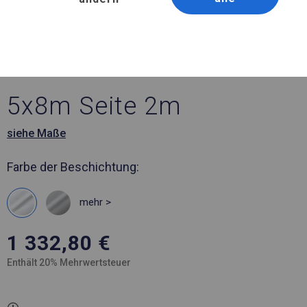
Artikelnummer 56690
5x8 m Robustes
Hochzeitszelt
5x8m Seite 2m
siehe Maße
Farbe der Beschichtung:
mehr >
1 332,80
€
Enthält 20% Mehrwertsteuer