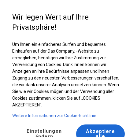
Kaufunterstützung
+49 35 817 283 011
Wir legen Wert auf Ihre
Privatsphäre!
Robustes Hochzeitszelt | 5x8 m
Laden Sie das PDF -Angebot herunter
Um Ihnen ein einfacheres Surfen und bequemes
Einkaufen auf der Das Company, -Website zu
ermöglichen, benötigen wir Ihre Zustimmung zur
Verwendung von Cookies. Dank ihnen können wir
Anzeigen an Ihre Bedürfnisse anpassen und Ihnen
Zugang zu den neuesten Verbesserungen verschaffen,
die wir dank unserer Analysen umsetzen können. Wenn
Sie wie wir Cookies mögen und der Verwendung aller
Cookies zustimmen, klicken Sie auf „COOKIES
AKZEPTIEREN“.
Weitere Informationen zur Cookie-Richtlinie
Einstellungen
Akzeptiere
alle
ändern