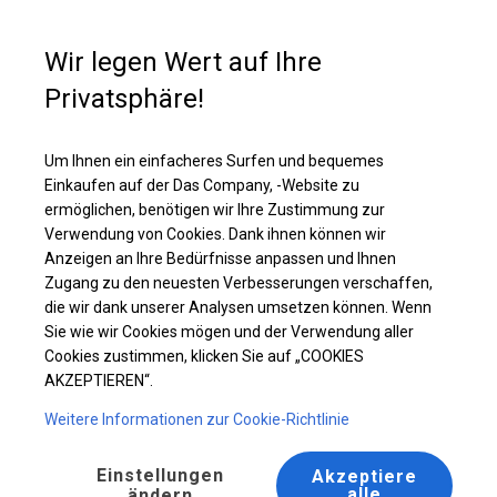
Kaufunterstützung
+49 35 817 283 011
Wir legen Wert auf Ihre
Privatsphäre!
Robustes Lagerzelt | 5x8 m
Laden Sie das PDF -Angebot herunter
Um Ihnen ein einfacheres Surfen und bequemes
Einkaufen auf der Das Company, -Website zu
ermöglichen, benötigen wir Ihre Zustimmung zur
Verwendung von Cookies. Dank ihnen können wir
Anzeigen an Ihre Bedürfnisse anpassen und Ihnen
Zugang zu den neuesten Verbesserungen verschaffen,
die wir dank unserer Analysen umsetzen können. Wenn
Sie wie wir Cookies mögen und der Verwendung aller
Cookies zustimmen, klicken Sie auf „COOKIES
AKZEPTIEREN“.
Weitere Informationen zur Cookie-Richtlinie
Einstellungen
Akzeptiere
alle
ändern