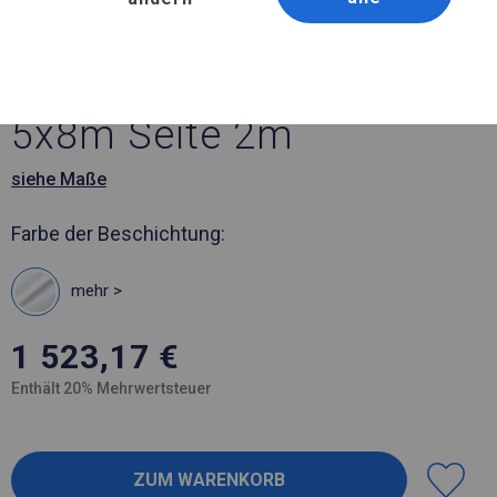
Artikelnummer 329955
5x8 m Robustes Lagerzelt
5x8m Seite 2m
siehe Maße
Farbe der Beschichtung:
mehr >
1 523,17
€
Enthält 20% Mehrwertsteuer