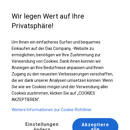
Kaufunterstützung
+49 35 817 283 011
Wir legen Wert auf Ihre
Privatsphäre!
Ganzjähriges Catering-Zelt | 5x8 m
Laden Sie das PDF -Angebot herunter
Um Ihnen ein einfacheres Surfen und bequemes
Einkaufen auf der Das Company, -Website zu
ermöglichen, benötigen wir Ihre Zustimmung zur
Verwendung von Cookies. Dank ihnen können wir
Anzeigen an Ihre Bedürfnisse anpassen und Ihnen
BESTSELLER
Zugang zu den neuesten Verbesserungen verschaffen,
die wir dank unserer Analysen umsetzen können. Wenn
Sie wie wir Cookies mögen und der Verwendung aller
Cookies zustimmen, klicken Sie auf „COOKIES
AKZEPTIEREN“.
Weitere Informationen zur Cookie-Richtlinie
Einstellungen
Akzeptiere
alle
ändern