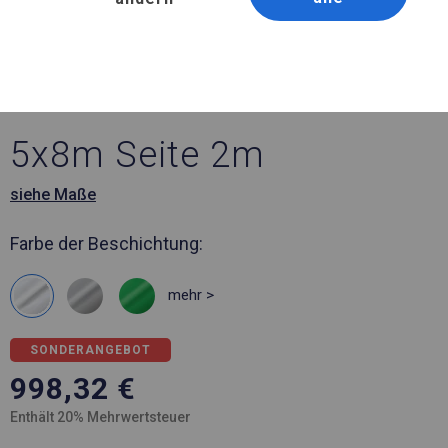
Artikelnummer 55939
5x8 m Ganzjähriges
Catering-Zelt
5x8m Seite 2m
siehe Maße
Farbe der Beschichtung:
mehr >
SONDERANGEBOT
998,32
€
Enthält 20% Mehrwertsteuer