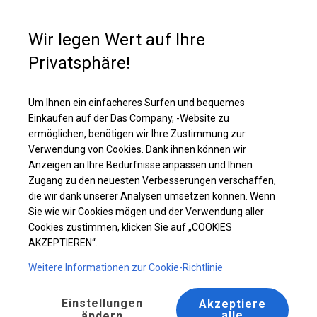
Kaufunterstützung
+49 35 817 283 011
Wir legen Wert auf Ihre
Privatsphäre!
Ganzjährig geöffnete Zelthalle | 5x8 m
Laden Sie das PDF -Angebot herunter
Um Ihnen ein einfacheres Surfen und bequemes
Einkaufen auf der Das Company, -Website zu
ermöglichen, benötigen wir Ihre Zustimmung zur
Verwendung von Cookies. Dank ihnen können wir
Anzeigen an Ihre Bedürfnisse anpassen und Ihnen
Zugang zu den neuesten Verbesserungen verschaffen,
die wir dank unserer Analysen umsetzen können. Wenn
Sie wie wir Cookies mögen und der Verwendung aller
Cookies zustimmen, klicken Sie auf „COOKIES
AKZEPTIEREN“.
Weitere Informationen zur Cookie-Richtlinie
Einstellungen
Akzeptiere
alle
ändern