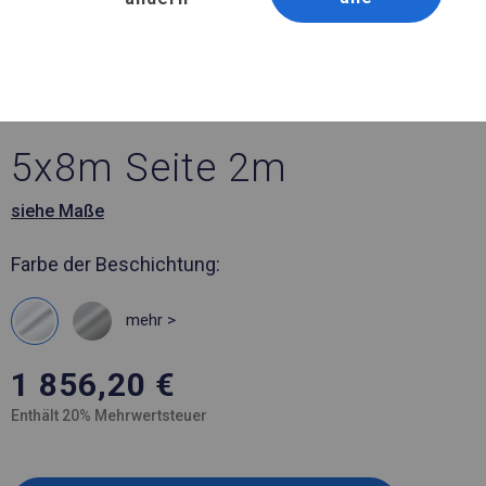
Artikelnummer 581701
5x8 m Ganzjährig
geöffnete Zelthalle
5x8m Seite 2m
siehe Maße
Farbe der Beschichtung:
mehr >
1 856,20
€
Enthält 20% Mehrwertsteuer