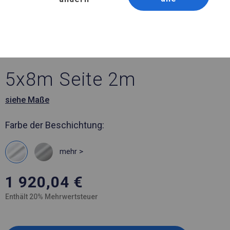
Artikelnummer 131962
5x8 m Ganzjähriges
Catering-Zelt
5x8m Seite 2m
siehe Maße
Farbe der Beschichtung:
mehr >
1 920,04
€
Enthält 20% Mehrwertsteuer