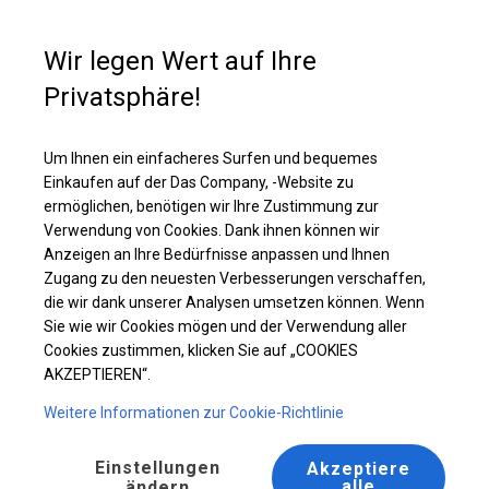
Kaufunterstützung
+49 35 817 283 011
Wir legen Wert auf Ihre
Privatsphäre!
Ganzjähriges Catering-Zelt | 5x8 m
Laden Sie das PDF -Angebot herunter
Um Ihnen ein einfacheres Surfen und bequemes
Einkaufen auf der Das Company, -Website zu
ermöglichen, benötigen wir Ihre Zustimmung zur
Verwendung von Cookies. Dank ihnen können wir
Anzeigen an Ihre Bedürfnisse anpassen und Ihnen
Zugang zu den neuesten Verbesserungen verschaffen,
die wir dank unserer Analysen umsetzen können. Wenn
Sie wie wir Cookies mögen und der Verwendung aller
Cookies zustimmen, klicken Sie auf „COOKIES
AKZEPTIEREN“.
Weitere Informationen zur Cookie-Richtlinie
Einstellungen
Akzeptiere
alle
ändern