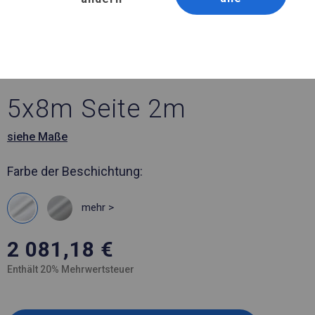
Artikelnummer 788952
5x8 m Ganzjährig
geöffnete Zelthalle
5x8m Seite 2m
siehe Maße
Farbe der Beschichtung:
mehr >
2 081,18
€
Enthält 20% Mehrwertsteuer