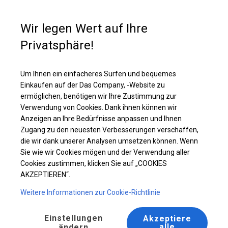
Kaufunterstützung
+49 35 817 283 011
Wir legen Wert auf Ihre
Privatsphäre!
Ganzjährig geöffnete Zelthalle | 5x8 m
Laden Sie das PDF -Angebot herunter
Um Ihnen ein einfacheres Surfen und bequemes
Einkaufen auf der Das Company, -Website zu
ermöglichen, benötigen wir Ihre Zustimmung zur
Verwendung von Cookies. Dank ihnen können wir
Anzeigen an Ihre Bedürfnisse anpassen und Ihnen
Zugang zu den neuesten Verbesserungen verschaffen,
die wir dank unserer Analysen umsetzen können. Wenn
Sie wie wir Cookies mögen und der Verwendung aller
Cookies zustimmen, klicken Sie auf „COOKIES
AKZEPTIEREN“.
Weitere Informationen zur Cookie-Richtlinie
Einstellungen
Akzeptiere
alle
ändern