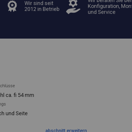
Wir beraten Sie bei
Wir sind seit
Konfiguration, Mon
2012 in Betrieb
und Service
chlüsse
hl ca.
fi 54 mm
ings
ch und Seite
abschnitt erweitern