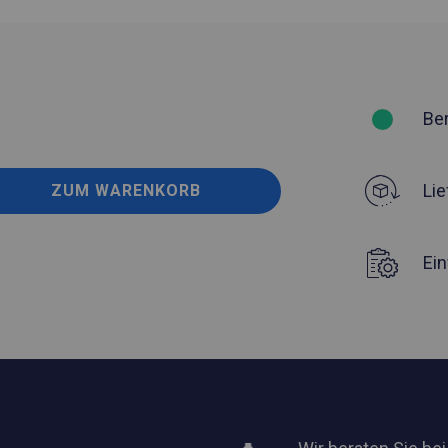
Be
Lie
ZUM WARENKORB
Ei