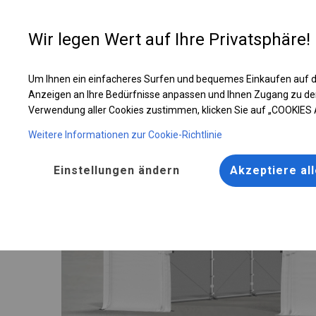
Entwer
Wir legen Wert auf Ihre Privatsphäre!
Um Ihnen ein einfacheres Surfen und bequemes Einkaufen auf d
Ganzjährig geöffnete Zelthalle | 5x8 m
Anzeigen an Ihre Bedürfnisse anpassen und Ihnen Zugang zu de
Verwendung aller Cookies zustimmen, klicken Sie auf „COOKIES
Weitere Informationen zur Cookie-Richtlinie
Einstellungen ändern
Akzeptiere al