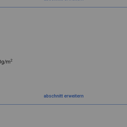
2
0g/m
abschnitt erweitern