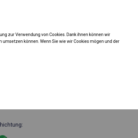
Kaufunterstützung
takt
+49 35 817 283 011
mung zur Verwendung von Cookies. Dank ihnen können wir
Laden Sie das PDF -Angebot herunter
en umsetzen können. Wenn Sie wie wir Cookies mögen und der
 230053
jährig geöffnete
Seite 2m
hichtung: