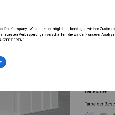
fen Sie Ihr Zelt
Anwendung
Arten von Planen
Kon
er Das Company, -Website zu ermöglichen, benötigen wir Ihre Zustim
n neuesten Verbesserungen verschaffen, die wir dank unserer Analys
 AKZEPTIEREN“.
Artikelnummer
5x8 m Ganz
le
Zelthalle
5x8m 
siehe Maße
Farbe der Besc