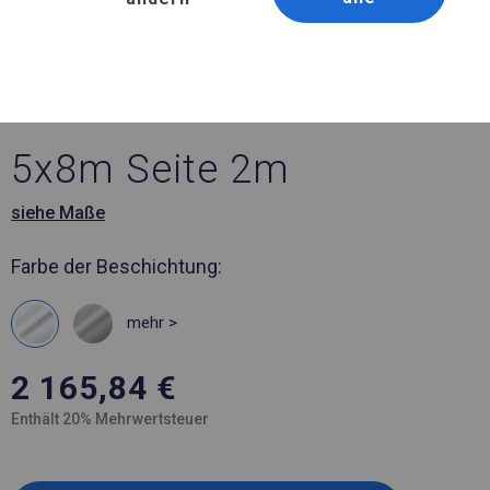
Artikelnummer 771053
5x8 m Ganzjähriges
Verkaufszelt
5x8m Seite 2m
siehe Maße
Farbe der Beschichtung:
mehr >
2 165,84
€
Enthält 20% Mehrwertsteuer