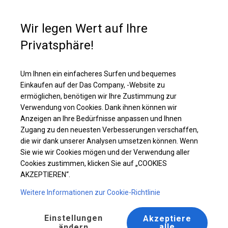
Kaufunterstützung
+49 35 817 283 011
Wir legen Wert auf Ihre
Privatsphäre!
Ganzjähriges Verkaufszelt | 5x8 m
Laden Sie das PDF -Angebot herunter
Um Ihnen ein einfacheres Surfen und bequemes
Einkaufen auf der Das Company, -Website zu
ermöglichen, benötigen wir Ihre Zustimmung zur
Verwendung von Cookies. Dank ihnen können wir
Anzeigen an Ihre Bedürfnisse anpassen und Ihnen
Zugang zu den neuesten Verbesserungen verschaffen,
die wir dank unserer Analysen umsetzen können. Wenn
Sie wie wir Cookies mögen und der Verwendung aller
Cookies zustimmen, klicken Sie auf „COOKIES
AKZEPTIEREN“.
Weitere Informationen zur Cookie-Richtlinie
Einstellungen
Akzeptiere
alle
ändern