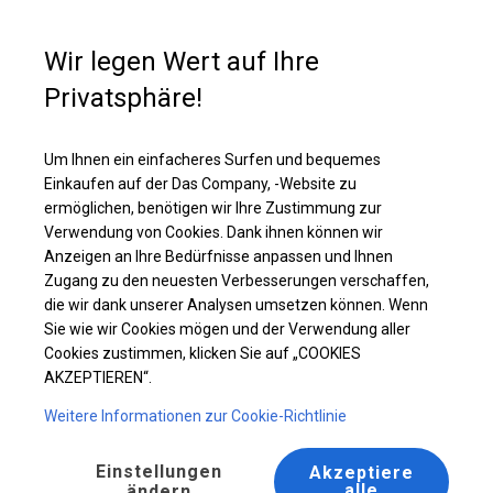
Kaufunterstützung
+49 35 817 283 011
Wir legen Wert auf Ihre
Privatsphäre!
Ganzjähriges Verkaufszelt | 5x8 m
Laden Sie das PDF -Angebot herunter
Um Ihnen ein einfacheres Surfen und bequemes
Einkaufen auf der Das Company, -Website zu
ermöglichen, benötigen wir Ihre Zustimmung zur
Verwendung von Cookies. Dank ihnen können wir
Anzeigen an Ihre Bedürfnisse anpassen und Ihnen
Zugang zu den neuesten Verbesserungen verschaffen,
die wir dank unserer Analysen umsetzen können. Wenn
Sie wie wir Cookies mögen und der Verwendung aller
Cookies zustimmen, klicken Sie auf „COOKIES
AKZEPTIEREN“.
Weitere Informationen zur Cookie-Richtlinie
Einstellungen
Akzeptiere
alle
ändern