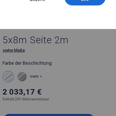
Artikelnummer 134590
5x8 m Ganzjähriges
Verkaufszelt
5x8m Seite 2m
siehe Maße
Farbe der Beschichtung:
mehr >
2 033,17
€
Enthält 20% Mehrwertsteuer