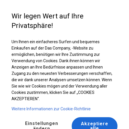
Kaufunterstützung
+49 35 817 283 011
Wir legen Wert auf Ihre
Privatsphäre!
Ganzjährig geöffnete Zelthalle | 5x8 m
Laden Sie das PDF -Angebot herunter
Um Ihnen ein einfacheres Surfen und bequemes
Einkaufen auf der Das Company, -Website zu
ermöglichen, benötigen wir Ihre Zustimmung zur
Verwendung von Cookies. Dank ihnen können wir
Anzeigen an Ihre Bedürfnisse anpassen und Ihnen
Zugang zu den neuesten Verbesserungen verschaffen,
die wir dank unserer Analysen umsetzen können. Wenn
Sie wie wir Cookies mögen und der Verwendung aller
Cookies zustimmen, klicken Sie auf „COOKIES
AKZEPTIEREN“.
Weitere Informationen zur Cookie-Richtlinie
Einstellungen
Akzeptiere
alle
ändern