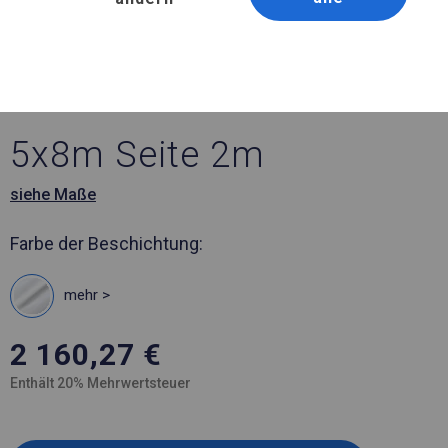
Artikelnummer 339088
5x8 m Ganzjährig
geöffnete Zelthalle
5x8m Seite 2m
siehe Maße
Farbe der Beschichtung:
mehr >
2 160,27
€
Enthält 20% Mehrwertsteuer