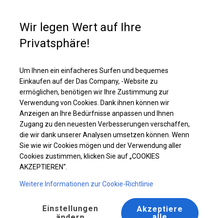
Kaufunterstützung
+49 35 817 283 011
Wir legen Wert auf Ihre
Privatsphäre!
Ganzjährig geöffnete Zelthalle | 5x8 m
Laden Sie das PDF -Angebot herunter
Um Ihnen ein einfacheres Surfen und bequemes
Einkaufen auf der Das Company, -Website zu
ermöglichen, benötigen wir Ihre Zustimmung zur
Verwendung von Cookies. Dank ihnen können wir
Anzeigen an Ihre Bedürfnisse anpassen und Ihnen
Zugang zu den neuesten Verbesserungen verschaffen,
die wir dank unserer Analysen umsetzen können. Wenn
Sie wie wir Cookies mögen und der Verwendung aller
Cookies zustimmen, klicken Sie auf „COOKIES
AKZEPTIEREN“.
Weitere Informationen zur Cookie-Richtlinie
Einstellungen
Akzeptiere
alle
ändern