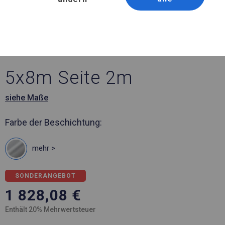
Artikelnummer 574364
5x8 m Ganzjährig
geöffnete Zelthalle
5x8m Seite 2m
siehe Maße
Farbe der Beschichtung:
mehr >
SONDERANGEBOT
1 828,08
€
Enthält 20% Mehrwertsteuer