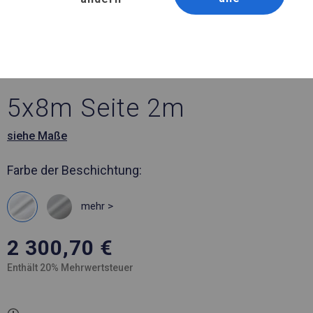
Artikelnummer 38048
5x8 m Ganzjährig
geöffneter Handelspavillon
5x8m Seite 2m
siehe Maße
Farbe der Beschichtung:
mehr >
2 300,70
€
Enthält 20% Mehrwertsteuer