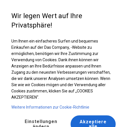
Kaufunterstützung
+49 35 817 283 011
Wir legen Wert auf Ihre
Privatsphäre!
Ganzjährig geöffneter Handelspavillon | 5x8 m
Laden Sie das PDF -Angebot herunter
Um Ihnen ein einfacheres Surfen und bequemes
Einkaufen auf der Das Company, -Website zu
ermöglichen, benötigen wir Ihre Zustimmung zur
Verwendung von Cookies. Dank ihnen können wir
Anzeigen an Ihre Bedürfnisse anpassen und Ihnen
Zugang zu den neuesten Verbesserungen verschaffen,
die wir dank unserer Analysen umsetzen können. Wenn
Sie wie wir Cookies mögen und der Verwendung aller
Cookies zustimmen, klicken Sie auf „COOKIES
AKZEPTIEREN“.
Weitere Informationen zur Cookie-Richtlinie
Einstellungen
Akzeptiere
alle
ändern