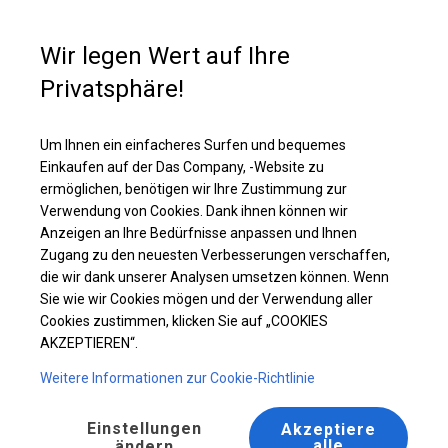
Kaufunterstützung
+49 35 817 283 011
Wir legen Wert auf Ihre
Privatsphäre!
Ganzjähriges Industriezelt | 5x8 m
Laden Sie das PDF -Angebot herunter
Um Ihnen ein einfacheres Surfen und bequemes
Einkaufen auf der Das Company, -Website zu
ermöglichen, benötigen wir Ihre Zustimmung zur
Verwendung von Cookies. Dank ihnen können wir
Anzeigen an Ihre Bedürfnisse anpassen und Ihnen
Zugang zu den neuesten Verbesserungen verschaffen,
die wir dank unserer Analysen umsetzen können. Wenn
Sie wie wir Cookies mögen und der Verwendung aller
Cookies zustimmen, klicken Sie auf „COOKIES
AKZEPTIEREN“.
Weitere Informationen zur Cookie-Richtlinie
Einstellungen
Akzeptiere
alle
ändern