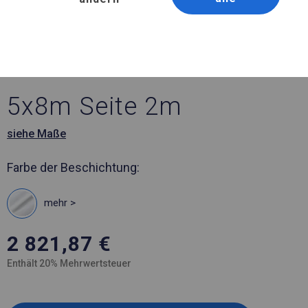
Artikelnummer 325390
5x8 m Ganzjähriges
Industriezelt
5x8m Seite 2m
siehe Maße
Farbe der Beschichtung:
mehr >
2 821,87
€
Enthält 20% Mehrwertsteuer