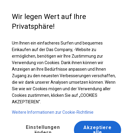
Kaufunterstützung
+49 35 817 283 011
Wir legen Wert auf Ihre
Privatsphäre!
Solides Lager- und Garagenzelt | 5x10 m
Laden Sie das PDF -Angebot herunter
Um Ihnen ein einfacheres Surfen und bequemes
Einkaufen auf der Das Company, -Website zu
ermöglichen, benötigen wir Ihre Zustimmung zur
Verwendung von Cookies. Dank ihnen können wir
Anzeigen an Ihre Bedürfnisse anpassen und Ihnen
Zugang zu den neuesten Verbesserungen verschaffen,
die wir dank unserer Analysen umsetzen können. Wenn
Sie wie wir Cookies mögen und der Verwendung aller
Cookies zustimmen, klicken Sie auf „COOKIES
AKZEPTIEREN“.
Weitere Informationen zur Cookie-Richtlinie
Einstellungen
Akzeptiere
alle
ändern