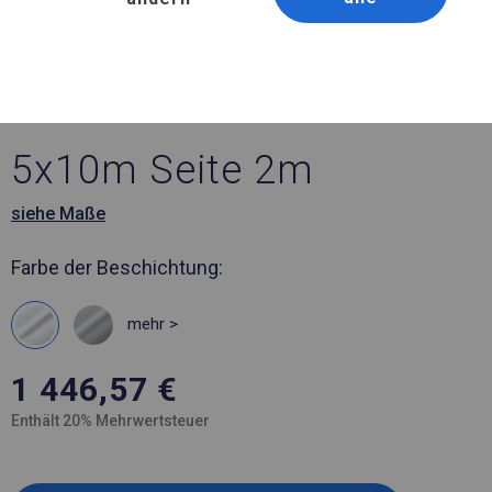
Artikelnummer 775925
5x10 m Solides Lager- und
Garagenzelt
5x10m Seite 2m
siehe Maße
Farbe der Beschichtung:
mehr >
1 446,57
€
Enthält 20% Mehrwertsteuer