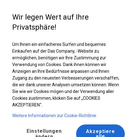
Kaufunterstützung
+49 35 817 283 011
Wir legen Wert auf Ihre
Privatsphäre!
Solides Partyzelt | 5x10 m
Laden Sie das PDF -Angebot herunter
Um Ihnen ein einfacheres Surfen und bequemes
Einkaufen auf der Das Company, -Website zu
ermöglichen, benötigen wir Ihre Zustimmung zur
Verwendung von Cookies. Dank ihnen können wir
Anzeigen an Ihre Bedürfnisse anpassen und Ihnen
Zugang zu den neuesten Verbesserungen verschaffen,
die wir dank unserer Analysen umsetzen können. Wenn
Sie wie wir Cookies mögen und der Verwendung aller
Cookies zustimmen, klicken Sie auf „COOKIES
AKZEPTIEREN“.
Weitere Informationen zur Cookie-Richtlinie
Einstellungen
Akzeptiere
alle
ändern