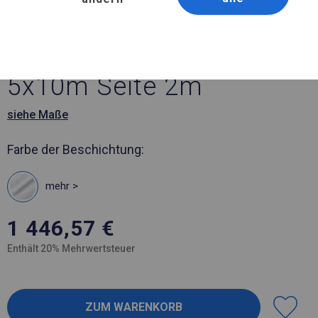
Artikelnummer 775005
5x10 m Solides Partyzelt
5x10m Seite 2m
siehe Maße
Farbe der Beschichtung:
mehr >
1 446,57
€
Enthält 20% Mehrwertsteuer