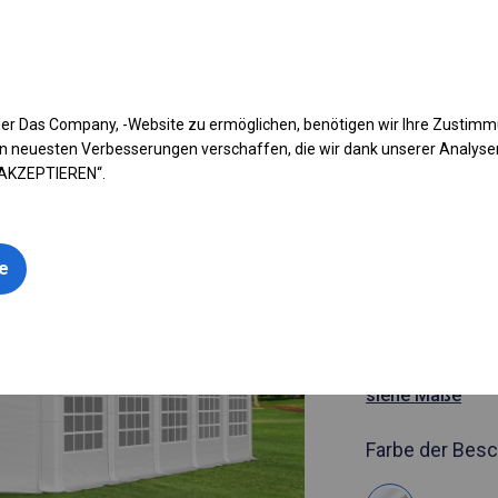
fen Sie Ihr Zelt
Anwendung
Arten von Planen
Kon
er Das Company, -Website zu ermöglichen, benötigen wir Ihre Zustim
n neuesten Verbesserungen verschaffen, die wir dank unserer Analys
 AKZEPTIEREN“.
Artikelnummer
5x10 m Ro
le
Hochzeitsz
5x10m
siehe Maße
Farbe der Besc