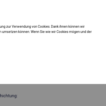
Kaufunterstützung
takt
+49 35 817 283 011
mung zur Verwendung von Cookies. Dank ihnen können wir
Laden Sie das PDF -Angebot herunter
en umsetzen können. Wenn Sie wie wir Cookies mögen und der
 359903
bustes
elt
 Seite 2m
hichtung: