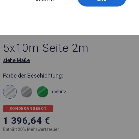
Artikelnummer 56224
5x10 m Ganzjähriges
Catering-Zelt
5x10m Seite 2m
siehe Maße
Farbe der Beschichtung:
mehr >
SONDERANGEBOT
1 396,64
€
Enthält 20% Mehrwertsteuer