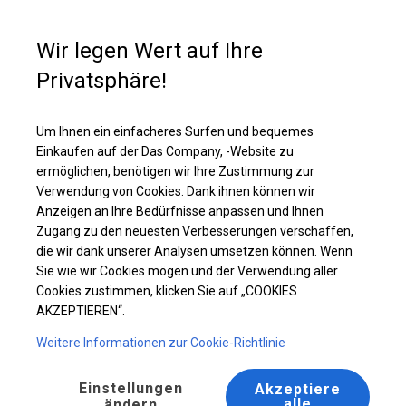
Kaufunterstützung
+49 35 817 283 011
Wir legen Wert auf Ihre
Privatsphäre!
Ganzjähriges Catering-Zelt | 5x10 m
Laden Sie das PDF -Angebot herunter
Um Ihnen ein einfacheres Surfen und bequemes
Einkaufen auf der Das Company, -Website zu
ermöglichen, benötigen wir Ihre Zustimmung zur
Verwendung von Cookies. Dank ihnen können wir
Anzeigen an Ihre Bedürfnisse anpassen und Ihnen
BESTSELLER
Zugang zu den neuesten Verbesserungen verschaffen,
die wir dank unserer Analysen umsetzen können. Wenn
Sie wie wir Cookies mögen und der Verwendung aller
Cookies zustimmen, klicken Sie auf „COOKIES
AKZEPTIEREN“.
Weitere Informationen zur Cookie-Richtlinie
Einstellungen
Akzeptiere
alle
ändern