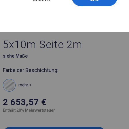
Artikelnummer 882372
5x10 m Ganzjähriges
Catering-Zelt
5x10m Seite 2m
siehe Maße
Farbe der Beschichtung:
mehr >
2 653,57
€
Enthält 20% Mehrwertsteuer