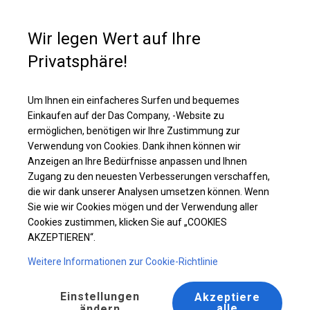
Kaufunterstützung
+49 35 817 283 011
Wir legen Wert auf Ihre
Privatsphäre!
Ganzjähriges Catering-Zelt | 5x10 m
Laden Sie das PDF -Angebot herunter
Um Ihnen ein einfacheres Surfen und bequemes
Einkaufen auf der Das Company, -Website zu
ermöglichen, benötigen wir Ihre Zustimmung zur
Verwendung von Cookies. Dank ihnen können wir
Anzeigen an Ihre Bedürfnisse anpassen und Ihnen
Zugang zu den neuesten Verbesserungen verschaffen,
die wir dank unserer Analysen umsetzen können. Wenn
Sie wie wir Cookies mögen und der Verwendung aller
Cookies zustimmen, klicken Sie auf „COOKIES
AKZEPTIEREN“.
Weitere Informationen zur Cookie-Richtlinie
Einstellungen
Akzeptiere
alle
ändern