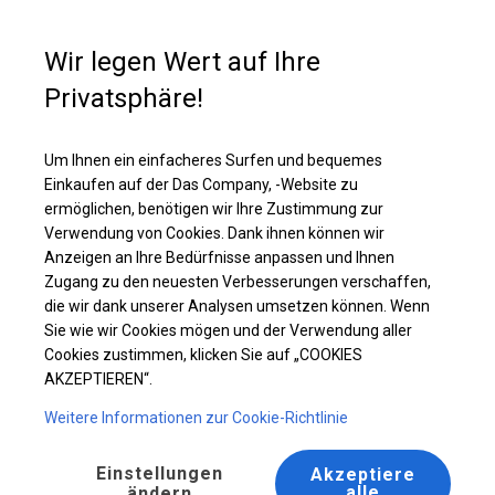
Kaufunterstützung
+49 35 817 283 011
Wir legen Wert auf Ihre
Privatsphäre!
Ganzjährig geöffnete Zelthalle | 5x10 m
Laden Sie das PDF -Angebot herunter
Um Ihnen ein einfacheres Surfen und bequemes
Einkaufen auf der Das Company, -Website zu
ermöglichen, benötigen wir Ihre Zustimmung zur
Verwendung von Cookies. Dank ihnen können wir
Anzeigen an Ihre Bedürfnisse anpassen und Ihnen
Zugang zu den neuesten Verbesserungen verschaffen,
die wir dank unserer Analysen umsetzen können. Wenn
Sie wie wir Cookies mögen und der Verwendung aller
Cookies zustimmen, klicken Sie auf „COOKIES
AKZEPTIEREN“.
Weitere Informationen zur Cookie-Richtlinie
Einstellungen
Akzeptiere
alle
ändern