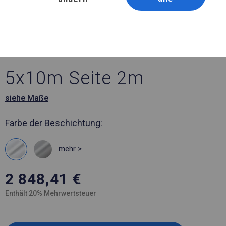
Artikelnummer 583253
5x10 m Ganzjährig
geöffnete Zelthalle
5x10m Seite 2m
siehe Maße
Farbe der Beschichtung:
mehr >
2 848,41
€
Enthält 20% Mehrwertsteuer