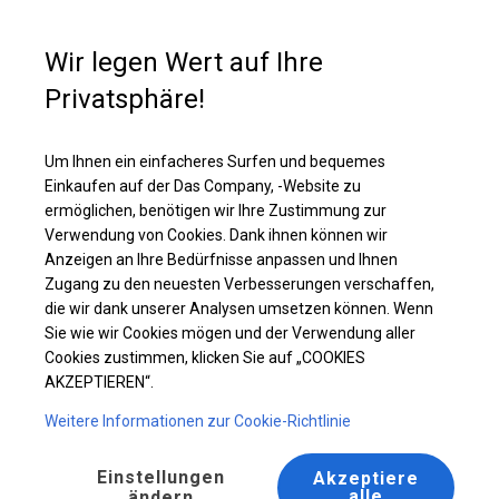
Kaufunterstützung
+49 35 817 283 011
Wir legen Wert auf Ihre
Privatsphäre!
Ganzjähriges Catering-Zelt | 5x10 m
Laden Sie das PDF -Angebot herunter
Um Ihnen ein einfacheres Surfen und bequemes
Einkaufen auf der Das Company, -Website zu
ermöglichen, benötigen wir Ihre Zustimmung zur
Verwendung von Cookies. Dank ihnen können wir
Anzeigen an Ihre Bedürfnisse anpassen und Ihnen
Zugang zu den neuesten Verbesserungen verschaffen,
die wir dank unserer Analysen umsetzen können. Wenn
Sie wie wir Cookies mögen und der Verwendung aller
Cookies zustimmen, klicken Sie auf „COOKIES
AKZEPTIEREN“.
Weitere Informationen zur Cookie-Richtlinie
Einstellungen
Akzeptiere
alle
ändern