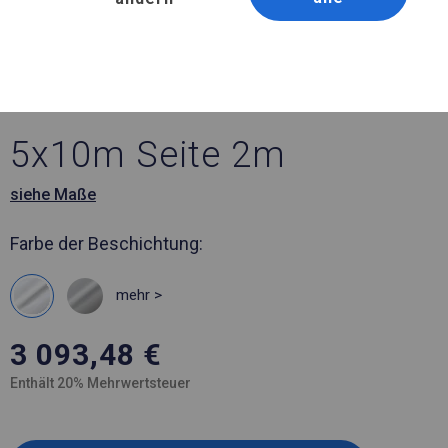
Artikelnummer 900782
5x10 m Ganzjähriges
Catering-Zelt
5x10m Seite 2m
siehe Maße
Farbe der Beschichtung:
mehr >
3 093,48
€
Enthält 20% Mehrwertsteuer