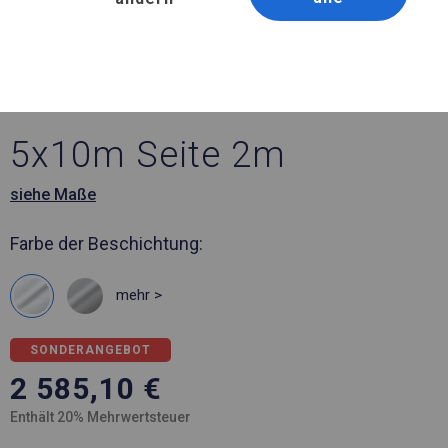
Artikelnummer 401140
5x10 m Ganzjährig
geöffnete Zelthalle
5x10m Seite 2m
siehe Maße
Farbe der Beschichtung:
mehr >
SONDERANGEBOT
2 585,10
€
Enthält 20% Mehrwertsteuer