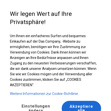
Kaufunterstützung
+49 35 817 283 011
Wir legen Wert auf Ihre
Privatsphäre!
Ganzjährig geöffnete Zelthalle | 5x10 m
Laden Sie das PDF -Angebot herunter
Um Ihnen ein einfacheres Surfen und bequemes
Einkaufen auf der Das Company, -Website zu
ermöglichen, benötigen wir Ihre Zustimmung zur
Verwendung von Cookies. Dank ihnen können wir
Anzeigen an Ihre Bedürfnisse anpassen und Ihnen
Zugang zu den neuesten Verbesserungen verschaffen,
die wir dank unserer Analysen umsetzen können. Wenn
Sie wie wir Cookies mögen und der Verwendung aller
Cookies zustimmen, klicken Sie auf „COOKIES
AKZEPTIEREN“.
Weitere Informationen zur Cookie-Richtlinie
Einstellungen
Akzeptiere
alle
ändern