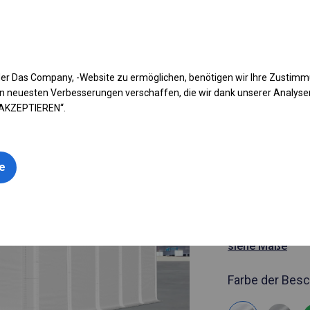
fen Sie Ihr Zelt
Anwendung
Arten von Planen
Kon
er Das Company, -Website zu ermöglichen, benötigen wir Ihre Zustim
n neuesten Verbesserungen verschaffen, die wir dank unserer Analys
 AKZEPTIEREN“.
Artikelnummer
5x10 m Gan
BESTSELLER
le
geöffnete 
5x10m
siehe Maße
Farbe der Besc