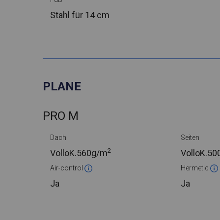
Stahl
für 14 cm
PLANE
PRO M
Dach
Seiten
2
VolloK.
560g/m
VolloK.
50
Air-control
Hermetic
Ja
Ja