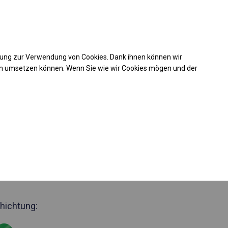
Kaufunterstützung
takt
+49 35 817 283 011
mung zur Verwendung von Cookies. Dank ihnen können wir
Laden Sie das PDF -Angebot herunter
en umsetzen können. Wenn Sie wie wir Cookies mögen und der
 536006
zjährig
Zelthalle
 Seite 2,5m
hichtung: