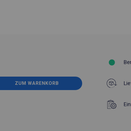
Be
Lie
ZUM WARENKORB
Ei