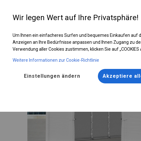
Entwer
Wir legen Wert auf Ihre Privatsphäre!
Um Ihnen ein einfacheres Surfen und bequemes Einkaufen auf d
Ganzjährig geöffnete Zelthalle | 5x10 m
Anzeigen an Ihre Bedürfnisse anpassen und Ihnen Zugang zu de
Verwendung aller Cookies zustimmen, klicken Sie auf „COOKIES
Weitere Informationen zur Cookie-Richtlinie
Einstellungen ändern
Akzeptiere al