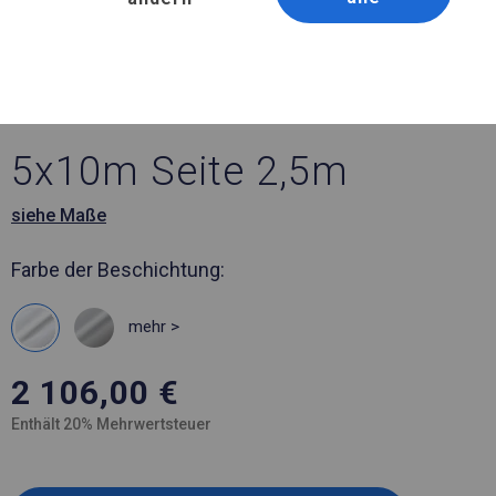
Artikelnummer 771392
5x10 m Ganzjähriges
Catering-Zelt
5x10m Seite 2,5m
siehe Maße
Farbe der Beschichtung:
mehr >
2 106,00
€
Enthält 20% Mehrwertsteuer