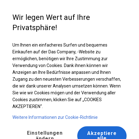
Kaufunterstützung
+49 35 817 283 011
Wir legen Wert auf Ihre
Privatsphäre!
Ganzjähriges Catering-Zelt | 5x10 m
Laden Sie das PDF -Angebot herunter
Um Ihnen ein einfacheres Surfen und bequemes
Einkaufen auf der Das Company, -Website zu
ermöglichen, benötigen wir Ihre Zustimmung zur
Verwendung von Cookies. Dank ihnen können wir
Anzeigen an Ihre Bedürfnisse anpassen und Ihnen
BESTSELLER
Zugang zu den neuesten Verbesserungen verschaffen,
die wir dank unserer Analysen umsetzen können. Wenn
Sie wie wir Cookies mögen und der Verwendung aller
Cookies zustimmen, klicken Sie auf „COOKIES
AKZEPTIEREN“.
Weitere Informationen zur Cookie-Richtlinie
Einstellungen
Akzeptiere
alle
ändern