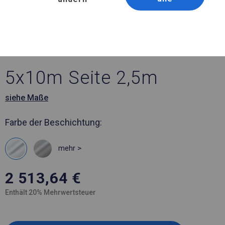
Artikelnummer 782541
5x10 m Ganzjährig
geöffnete Zelthalle
5x10m Seite 2,5m
siehe Maße
Farbe der Beschichtung:
mehr >
2 513,64
€
Enthält 20% Mehrwertsteuer