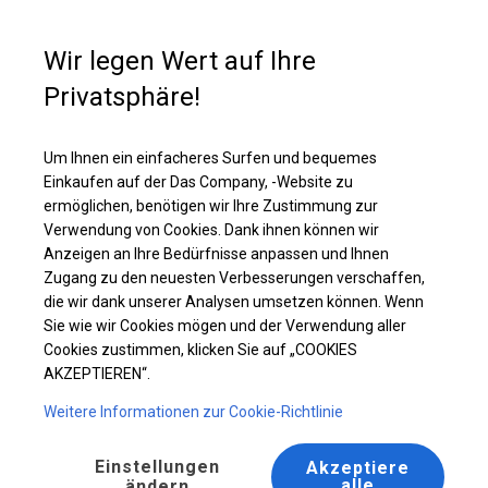
Kaufunterstützung
+49 35 817 283 011
Wir legen Wert auf Ihre
Privatsphäre!
Ganzjährig geöffnete Zelthalle | 5x10 m
Laden Sie das PDF -Angebot herunter
Um Ihnen ein einfacheres Surfen und bequemes
Einkaufen auf der Das Company, -Website zu
ermöglichen, benötigen wir Ihre Zustimmung zur
Verwendung von Cookies. Dank ihnen können wir
Anzeigen an Ihre Bedürfnisse anpassen und Ihnen
Zugang zu den neuesten Verbesserungen verschaffen,
die wir dank unserer Analysen umsetzen können. Wenn
Sie wie wir Cookies mögen und der Verwendung aller
Cookies zustimmen, klicken Sie auf „COOKIES
AKZEPTIEREN“.
Weitere Informationen zur Cookie-Richtlinie
Einstellungen
Akzeptiere
alle
ändern