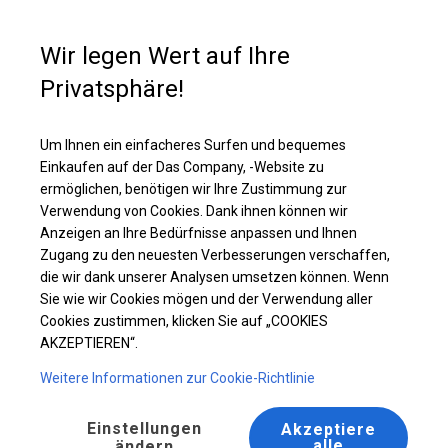
Kaufunterstützung
+49 35 817 283 011
Wir legen Wert auf Ihre
Privatsphäre!
Ganzjährig geöffnete Zelthalle | 5x10 m
Laden Sie das PDF -Angebot herunter
Um Ihnen ein einfacheres Surfen und bequemes
Einkaufen auf der Das Company, -Website zu
ermöglichen, benötigen wir Ihre Zustimmung zur
Verwendung von Cookies. Dank ihnen können wir
Anzeigen an Ihre Bedürfnisse anpassen und Ihnen
Zugang zu den neuesten Verbesserungen verschaffen,
die wir dank unserer Analysen umsetzen können. Wenn
Sie wie wir Cookies mögen und der Verwendung aller
Cookies zustimmen, klicken Sie auf „COOKIES
AKZEPTIEREN“.
Weitere Informationen zur Cookie-Richtlinie
Einstellungen
Akzeptiere
alle
ändern