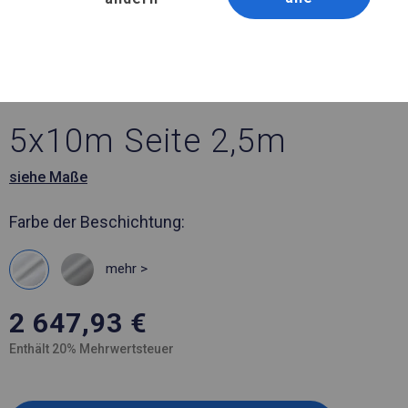
Artikelnummer 580917
5x10 m Ganzjährig
geöffnete Zelthalle
5x10m Seite 2,5m
siehe Maße
Farbe der Beschichtung:
mehr >
2 647,93
€
Enthält 20% Mehrwertsteuer