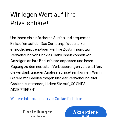
Kaufunterstützung
+49 35 817 283 011
Wir legen Wert auf Ihre
Privatsphäre!
Ganzjährig geöffnete Zelthalle | 5x10 m
Laden Sie das PDF -Angebot herunter
Um Ihnen ein einfacheres Surfen und bequemes
Einkaufen auf der Das Company, -Website zu
ermöglichen, benötigen wir Ihre Zustimmung zur
Verwendung von Cookies. Dank ihnen können wir
Anzeigen an Ihre Bedürfnisse anpassen und Ihnen
Zugang zu den neuesten Verbesserungen verschaffen,
die wir dank unserer Analysen umsetzen können. Wenn
Sie wie wir Cookies mögen und der Verwendung aller
Cookies zustimmen, klicken Sie auf „COOKIES
AKZEPTIEREN“.
Weitere Informationen zur Cookie-Richtlinie
Einstellungen
Akzeptiere
alle
ändern