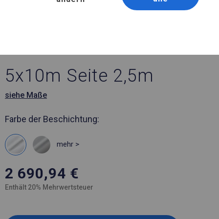
Artikelnummer 483888
5x10 m Ganzjährig
geöffnete Zelthalle
5x10m Seite 2,5m
siehe Maße
Farbe der Beschichtung:
mehr >
2 690,94
€
Enthält 20% Mehrwertsteuer