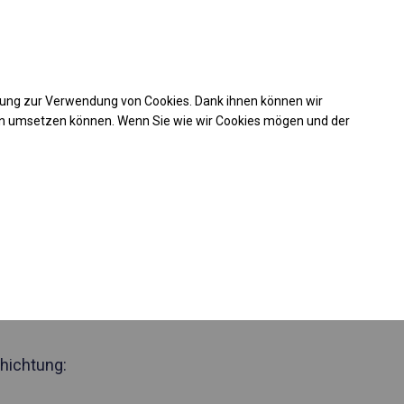
Kaufunterstützung
takt
+49 35 817 283 011
mung zur Verwendung von Cookies. Dank ihnen können wir
Laden Sie das PDF -Angebot herunter
en umsetzen können. Wenn Sie wie wir Cookies mögen und der
 581924
zjährig
Zelthalle
 Seite 2,5m
hichtung: