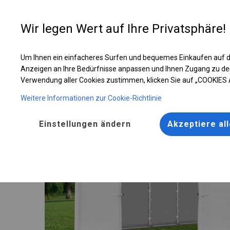
Entwer
Wir legen Wert auf Ihre Privatsphäre!
Um Ihnen ein einfacheres Surfen und bequemes Einkaufen auf d
Ganzjährig geöffnete Zelthalle | 5x10 m
Anzeigen an Ihre Bedürfnisse anpassen und Ihnen Zugang zu de
Verwendung aller Cookies zustimmen, klicken Sie auf „COOKIES
Weitere Informationen zur Cookie-Richtlinie
Einstellungen ändern
Akzeptiere al