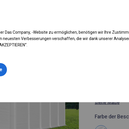
fen Sie Ihr Zelt
Anwendung
Arten von Planen
Kon
er Das Company, -Website zu ermöglichen, benötigen wir Ihre Zustim
n neuesten Verbesserungen verschaffen, die wir dank unserer Analys
 AKZEPTIEREN“.
Artikelnummer
5x10 m Gan
le
geöffnete 
5x10m
siehe Maße
Farbe der Besc