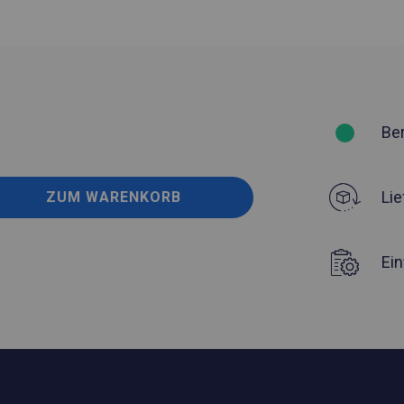
Be
Lie
ZUM WARENKORB
Ei