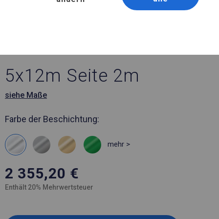
Artikelnummer 2096
5x12 m Solides
Bankettzelt
5x12m Seite 2m
siehe Maße
Farbe der Beschichtung:
mehr >
2 355,20
€
Enthält 20% Mehrwertsteuer