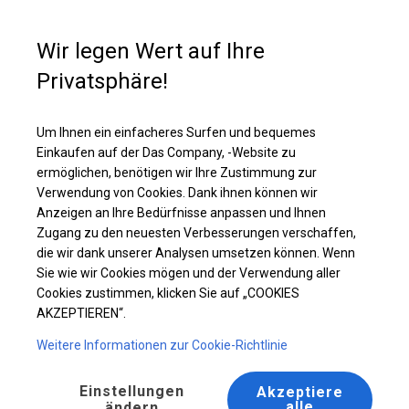
Kaufunterstützung
+49 35 817 283 011
Wir legen Wert auf Ihre
Privatsphäre!
Solides Bankettzelt | 5x12 m
Laden Sie das PDF -Angebot herunter
Um Ihnen ein einfacheres Surfen und bequemes
Einkaufen auf der Das Company, -Website zu
ermöglichen, benötigen wir Ihre Zustimmung zur
Verwendung von Cookies. Dank ihnen können wir
Anzeigen an Ihre Bedürfnisse anpassen und Ihnen
Zugang zu den neuesten Verbesserungen verschaffen,
die wir dank unserer Analysen umsetzen können. Wenn
Sie wie wir Cookies mögen und der Verwendung aller
Cookies zustimmen, klicken Sie auf „COOKIES
AKZEPTIEREN“.
Weitere Informationen zur Cookie-Richtlinie
Einstellungen
Akzeptiere
alle
ändern