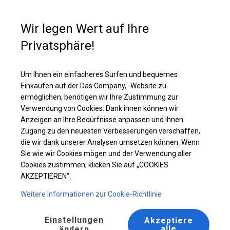
Kaufunterstützung
+49 35 817 283 011
Wir legen Wert auf Ihre
Privatsphäre!
Ganzjähriges Catering-Zelt | 5x12 m
Laden Sie das PDF -Angebot herunter
Um Ihnen ein einfacheres Surfen und bequemes
Einkaufen auf der Das Company, -Website zu
ermöglichen, benötigen wir Ihre Zustimmung zur
Verwendung von Cookies. Dank ihnen können wir
Anzeigen an Ihre Bedürfnisse anpassen und Ihnen
Zugang zu den neuesten Verbesserungen verschaffen,
die wir dank unserer Analysen umsetzen können. Wenn
Sie wie wir Cookies mögen und der Verwendung aller
Cookies zustimmen, klicken Sie auf „COOKIES
AKZEPTIEREN“.
Weitere Informationen zur Cookie-Richtlinie
Einstellungen
Akzeptiere
alle
ändern