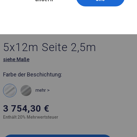
Artikelnummer 771496
5x12 m Ganzjähriges
Catering-Zelt
5x12m Seite 2,5m
siehe Maße
Farbe der Beschichtung:
mehr >
3 754,30
€
Enthält 20% Mehrwertsteuer