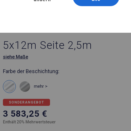
Artikelnummer 530055
5x12 m Ganzjährig
geöffnete Zelthalle
5x12m Seite 2,5m
siehe Maße
Farbe der Beschichtung:
mehr >
SONDERANGEBOT
3 583,25
€
Enthält 20% Mehrwertsteuer