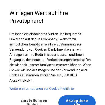
Kaufunterstützung
+49 35 817 283 011
Wir legen Wert auf Ihre
Privatsphäre!
Ganzjährig geöffnete Zelthalle | 5x12 m
Laden Sie das PDF -Angebot herunter
Um Ihnen ein einfacheres Surfen und bequemes
Einkaufen auf der Das Company, -Website zu
ermöglichen, benötigen wir Ihre Zustimmung zur
Verwendung von Cookies. Dank ihnen können wir
Anzeigen an Ihre Bedürfnisse anpassen und Ihnen
Zugang zu den neuesten Verbesserungen verschaffen,
die wir dank unserer Analysen umsetzen können. Wenn
Sie wie wir Cookies mögen und der Verwendung aller
Cookies zustimmen, klicken Sie auf „COOKIES
AKZEPTIEREN“.
Weitere Informationen zur Cookie-Richtlinie
Einstellungen
Akzeptiere
alle
ändern