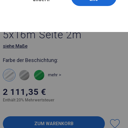
Artikelnummer 19057
5x16 m Solides Partyzelt
5x16m Seite 2m
siehe Maße
Farbe der Beschichtung:
mehr >
2 111,35
€
Enthält 20% Mehrwertsteuer